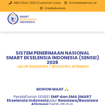
0821-2544-7202 (Customer Care)
Smartekselensia_id
Greatedunesia
SISTEM PENERIMAAN NASIONAL
SMART EKSELENSIA INDONESIA (SENSEI)
2026
JALUR BEASISWA / BEASISWA AFIRMASI
MOHON MAAF
Pendaftaran SENSEI
SMP dan SMA SMART
Ekselensia Indonesia
jalur
Beasiswa/Beasiswa
Afirmasi
telah ditutup.