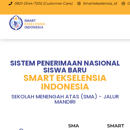
0821-2544-7202 (Customer Care)
Smartekselensia_id
G
SMA
SISTEM PENERIMAAN NASIONAL
SISWA BARU
SMART EKSELENSIA
INDONESIA
SEKOLAH MENENGAH ATAS (SMA) - JALUR
MANDIRI
SMA SMART