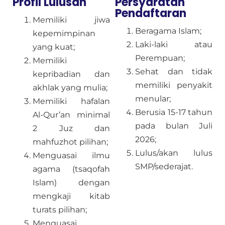
Profil Lulusan
Persyaratan
Pendaftaran
Memiliki jiwa
Beragama Islam;
kepemimpinan
Laki-laki atau
yang kuat;
Perempuan;
Memiliki
Sehat dan tidak
kepribadian dan
memiliki penyakit
akhlak yang mulia;
menular;
Memiliki hafalan
Berusia 15-17 tahun
Al-Qur’an minimal
pada bulan Juli
2 Juz dan
2026;
mahfuzhot pilihan;
Lulus/akan lulus
Menguasai ilmu
SMP/sederajat.
agama (tsaqofah
Islam) dengan
mengkaji kitab
turats pilihan;
Menguasai