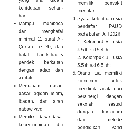
yang luhur dalam
memiliki penyakit
kehidupan sehari-
menular;
hari;
Syarat ketentuan usia
Mampu membaca
pendaftar PAUD
dan menghafal
pada bulan Juli 2026:
minimal 11 surat Al-
1.⁠ ⁠Kelompok A : usia
Qur’an juz 30, dan
4,5 th s.d 5,4 th
hafal hadits-hadits
2.⁠ ⁠Kelompok B : usia
pendek berkaitan
5,5 th s.d 6,5, th;
dengan adab dan
Orang tua memiliki
akhlak;
komitmen untuk
Memahami dasar-
mendidik anak dan
dasar aqidah Islam,
bersinergi dengan
ibadah, dan sirah
sekolah sesuai
nabawiyah;
dengan kurikulum
Memiliki dasar-dasar
dan metode
kepemimpinan diri
pendidikan yang