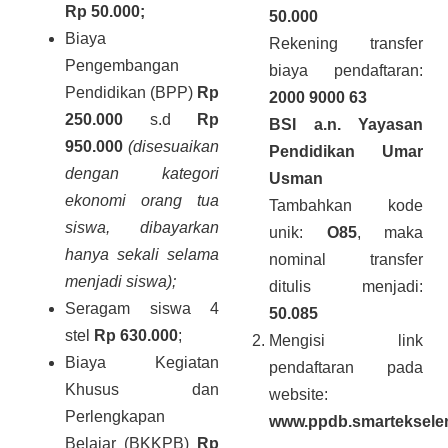
Rp 50.000;
50.000
Biaya
Rekening transfer
Pengembangan
biaya pendaftaran:
Pendidikan (BPP)
Rp
2000 9000 63
250.000
s.d
Rp
BSI a.n. Yayasan
950.000
(disesuaikan
Pendidikan Umar
dengan kategori
Usman
ekonomi orang tua
Tambahkan kode
siswa, dibayarkan
unik:
O85
, maka
hanya sekali selama
nominal transfer
menjadi siswa);
ditulis menjadi:
Seragam siswa 4
50.085
stel
Rp
630.000
;
Mengisi link
Biaya Kegiatan
pendaftaran pada
Khusus dan
website:
Perlengkapan
www.ppdb.smartekselen
Belajar (BKKPB)
Rp