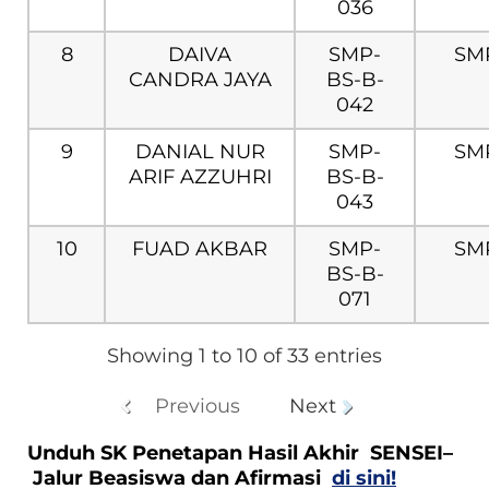
036
8
DAIVA
SMP-
SM
CANDRA JAYA
BS-B-
042
9
DANIAL NUR
SMP-
SM
ARIF AZZUHRI
BS-B-
043
10
FUAD AKBAR
SMP-
SM
BS-B-
071
Showing 1 to 10 of 33 entries
Previous
Next
Unduh SK Penetapan Hasil Akhir SENSEI–
Jalur Beasiswa dan Afirmasi
di sini!