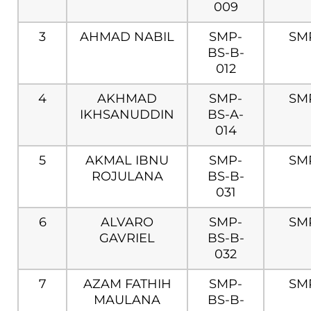
009
3
AHMAD NABIL
SMP-
SM
BS-B-
012
4
AKHMAD
SMP-
SM
IKHSANUDDIN
BS-A-
014
5
AKMAL IBNU
SMP-
SM
ROJULANA
BS-B-
031
6
ALVARO
SMP-
SM
GAVRIEL
BS-B-
032
7
AZAM FATHIH
SMP-
SM
MAULANA
BS-B-