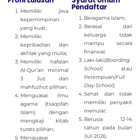
Profil Lulusan
Syarat Umum
Pendaftar
Memiliki jiwa
Beragama Islam;
kepemimpinan
Berasal dari
yang kuat;
keluarga tidak
Memiliki
mampu secara
kepribadian dan
finansial.
akhlak yang mulia;
Laki-laki
(Boarding
Memiliki hafalan
School)
atau
Al-Qur’an minimal
Perempuan
(Full
3 Juz dan
Day School)
;
mahfuzhot pilihan;
Sehat dan tidak
Menguasai ilmu
memiliki penyakit
agama (tsaqofah
menular;
Islam) dengan
Berusia 12-14
mengkaji kitab
tahun pada bulan
turats pilihan;
Juli 2026;
Menguasai