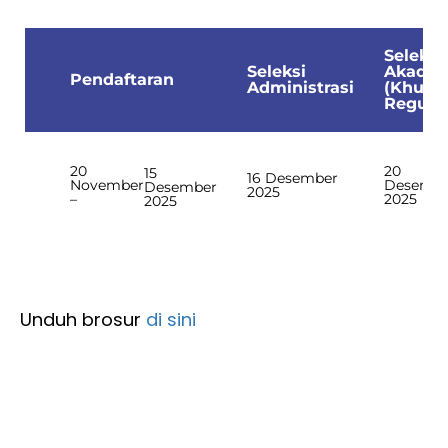
Seleksi
Seleksi
Akadem
Pendaftaran
Administrasi
(Khusu
Reguler
20
20
15
16 Desember
November
Desembe
Desember
2025
–
2025
2025
Unduh brosur
di sini