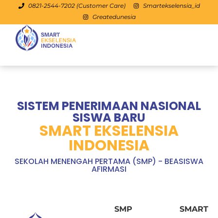
0821-2544-7202 (Customer Care)
Smartekselensia_id
Greatedunesia
SMP
SISTEM PENERIMAAN NASIONAL
SISWA BARU
SMART EKSELENSIA
INDONESIA
SEKOLAH MENENGAH PERTAMA (SMP) - BEASISWA
AFIRMASI
SMP SMART